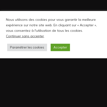
Nous utilisons des cookies pour vous garantir la meilleure
expérience sur notre site web. En cliquant sur « Accepter »,
vous consentez à l'utilisation de tous les cookies.
Continuer sans accepter
.
Paramétrer les cookies
Accepter
Le panettone de qualité c’est toute l’année !
Suivez-nous sur les réseaux sociaux :